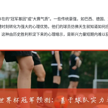
在的“冠军基因”或“大赛气质”。一些传统豪强，如巴西、德国
键时刻转化为强大的心理优势。他们的球员仿佛天生就知道如何
。这种由历史胜利积淀下来的心理暗示，是新兴力量短期内难以