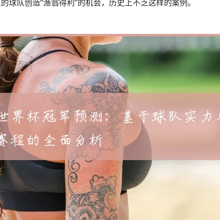
区的球队创造“渔翁得利”的机会，历史上不乏这样的案例。