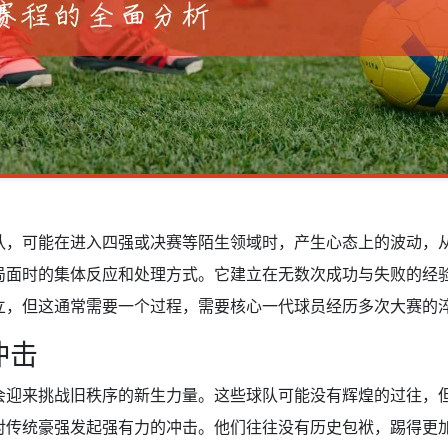
队，可能在进入四强或决赛等陌生领域时，产生心态上的波动，
局面时的集体反应和处理方式。它建立在无数次成功与失败的经
立，但这通常需要一个过程，需要核心一代球员经历多次大赛的
冲击
会迎来挑战旧秩序的新生力量。这些球队可能没有辉煌的过往，
对传统豪强发起强有力的冲击。他们往往没有历史包袱，踢得更