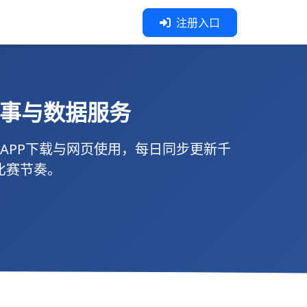
注册入口
赛事与数据服务
APP下载
与
网页使用
，每日同步更新千
比赛节奏。