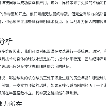
打法被国家队成功借鉴和应用，这为世界杯带来了更多的不确定
冠军的争夺更加开放。他们可能无法最终夺冠，但完全有能力扮演“
时，也必须关注那些具有鲜明战术特点、团队战斗力惊人的非传
分析
等多维度因素，我们可以对冠军潜在候选进行一番梳理。通常，
兼具技术与身体的球队永远是热门；战术体系稳定、团队纪律严
中表现出良好竞技状态和团队磨合度的队伍。
情况：哪些球队的核心球员正处于职业生涯的黄金年龄？哪些球
？例如，一支实力顶级的球队，如果其核心球员刚刚经历了一个
果所在半区强敌林立，其夺冠之路必然布满荆棘。
魅力所在