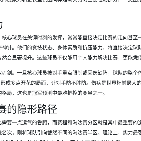
力
。核心球员在关键时刻的发挥，常常能直接决定比赛的走向甚至一
海神针。他们的竞技状态、身体素质和抗压能力，将直接决定球
自然会显著提升。这些球员不仅能用个人能力解决比赛，更能凭
双刃剑。一旦核心球员被对手重点限制或因伤缺阵，球队的整个
”，形成多点开花的局面，让对手防不胜防。伤病是世界杯前最大
的格局，这也是冠军预测中最难把控的变量之一。
赛的隐形路径
也需要一点运气的眷顾，而赛程和淘汰赛分区就是其中最重要的
线名次，则将球队引向截然不同的淘汰赛半区。理论上，实力最