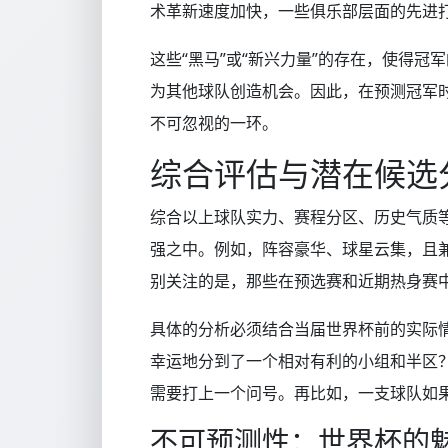
术革新速度加快，一些俱乐部层面的先进
这些“黑马”或“新兴力量”的存在，使得
为其他球队创造机会。因此，在预测冠军
不可忽视的一环。
综合评估与潜在候选
综合以上球队实力、赛程分区、历史气质
强之中。例如，阵容豪华、球星云集，且
别关注的是，那些在预选赛和近期热身赛
具体的分析必须结合当届世界杯前的实际
幸运地分到了一个相对有利的小组和半区
需要打上一个问号。再比如，一支球队如
不可预测性：世界杯的