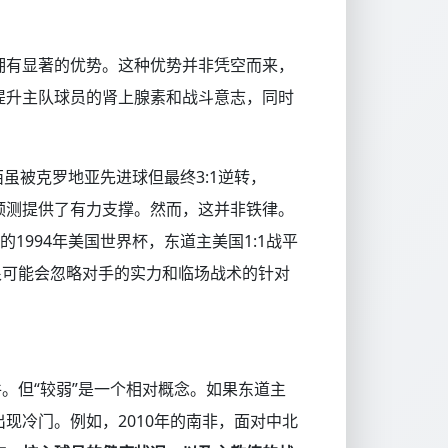
拥有显著的优势。这种优势并非凭空而来，
提升主队球员的肾上腺素和战斗意志，同时
西虽被克罗地亚先进球但最终3:1逆转，
”的预测提供了有力支撑。然而，这并非铁律。
1994年美国世界杯，东道主美国1:1战平
很可能会忽略对手的实力和临场战术的针对
。但“较弱”是一个相对概念。如果东道主
现冷门。例如，2010年的南非，面对中北