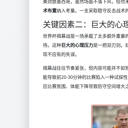
美劲旅墨西哥，虽然场面不落下风，但也
术布置
纳入考量。一支采取稳守反击战术的
关键因素二：巨大的心
世界杯揭幕战是一场承载了太多额外重量
待。这种
巨大的心理压力
是一把双刃剑。
现不应有的失误。
揭幕战往往节奏紧张，但内容可能并不如
能导致前20-30分钟的比赛陷入一种试
应比赛氛围、体能下降导致防守空间增大之