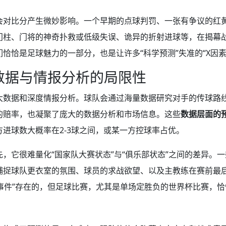
会对比分产生微妙影响。一个早期的点球判罚、一张有争议的红
门柱、门将的神奇扑救或低级失误、诡异的折射进球等，在揭幕
恰恰是足球魅力的一部分，也是让许多“科学预测”失准的“X因素
数据与情报分析的局限性
大数据和深度情报分析。球队会通过海量数据研究对手的传球路
的赔率，也凝聚了庞大的数据分析和市场信息。这些
数据层面的
进球数大概率在2-3球之间，或某一方控球率占优。
先，它很难量化“国家队大赛状态”与“俱乐部状态”之间的差异。
捕捉球队更衣室的氛围、球员的求战欲望、以及主教练在赛前最
率事件”存在的，但足球比赛，尤其是单场定胜负的世界杯比赛，恰