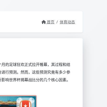
首页
/
体育动态
个月的足球狂欢正式拉开帷幕，其过程和结
分进行预测。然而，这些预测究竟有多少参
析影响世界杯揭幕战比分的几个核心因素。