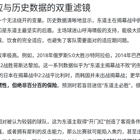
应与历史数据的双重滤镜
一个无法绕开的变量。历史数据清晰地显示，东道主在揭幕战中
和是东道主最坚实的后盾。主场球迷山呼海啸般的支持，能极大
候、饮食的完全适应，也避免了客队需要面对的适应期问题。
极高。例如，2018年俄罗斯5:0大胜沙特阿拉伯，2014年巴
年德国4:2战胜哥斯达黎加。这一系列数据似乎为“东道主揭幕战不败
的日本在揭幕战中2:2战平比利时，而韩国并未出战揭幕战；更早的
惯性，但绝非百分百的保险
。预测时若盲目迷信“东道主必胜”，
对被认为较弱的球队，这为东道主取得“开门红”创造了客观条件
，或者拥有犀利的反击能力，那么比赛就可能陷入焦灼，甚至出