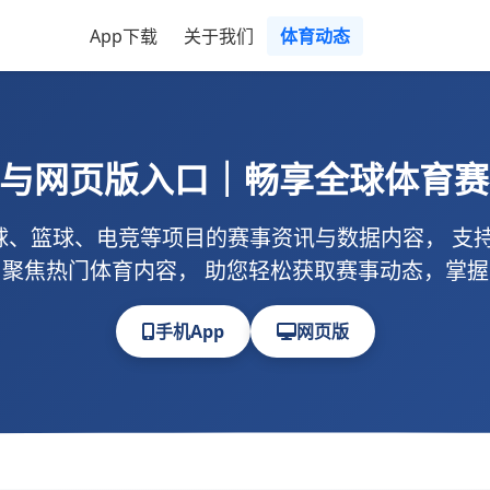
App下载
关于我们
体育动态
P与网页版入口｜畅享全球体育
球、篮球、电竞等项目的赛事资讯与数据内容， 支
聚焦热门体育内容， 助您轻松获取赛事动态，掌
手机App
网页版