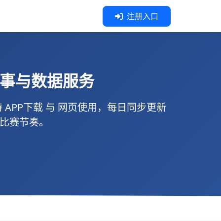
注册入口
赛事与数据服务
持
APP下载
与
网页使用
，每日同步更新
握比赛节奏。